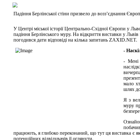
Падіння Берлінської стіни призвело до возз’єднання Євро
У Центрі міської історії Центрально-Східної Європи у Льво
падіння Берлінського муру. На відкриття виставки у Льв
погодився дати відповіді на кілька запитань ZAXID.NET.
- Наскі
- Мені
наслід
вичерпа
презент
мало хт
шлях до
Я з ве
муру пр
безпере
Ознайо
побачи
працюють, я глибоко переконаний, що тут ця виставка є як
потенційних відвідувачів її оглянути.