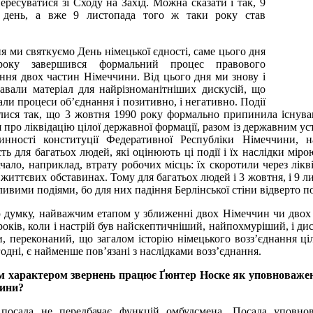
ресуватися зі Сходу на Захід. Можна сказати і так, 9
 день, а вже 9 листопада того ж таки року став
я ми святкуємо День німецької єдності, саме цього дня
року завершився формальний процес правового
ння двох частин Німеччини. Від цього дня ми знову і
давали матеріал для найрізноманітніших дискусій, що
ли процеси об’єднання і позитивно, і негативно. Події
алися так, що 3 жовтня 1990 року формально припинила існува
 про ліквідацію цілої державної формації, разом із державним ус
инності конституції Федеративної Республіки Німеччини, 
ть для багатьох людей, які оцінюють ці події і їх наслідки мір
чало, наприклад, втрату робочих місць: їх скоротили через лік
 життєвих обставинах. Тому для багатьох людей і 3 жовтня, і 9 л
ивими подіями, бо для них падіння Берлінської стіни відверто п
 думку, найважчим етапом у зближенні двох Німеччин чи двох
років, коли і настрій був найскептичніший, найпохмуріший, і д
и, переконаний, що загалом історію німецького возз’єднання ц
годні, є найменше пов’язані з наслідками возз’єднання.
им характером звернень працює Ґюнтер Носке як уповноваже
ини?
посада не передбачає функцій омбудсмена. Посада уповнов