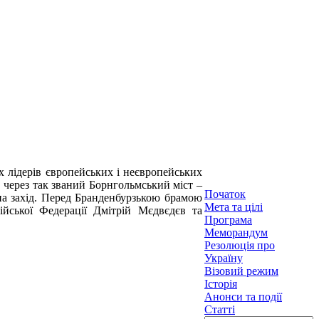
х лідерів європейських і неєвропейських
д через так званий Борнгольмський міст –
Початок
на захід. Перед Бранденбурзькою брамою
Мета та цілі
ійської Федерації Дмітрій Мєдвєдєв та
Програма
Меморандум
Резолюція про
Україну
Візовий режим
Історія
Анонси та події
Статті