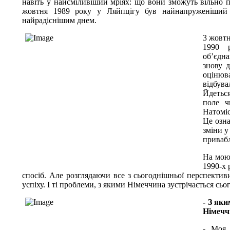
навіть у найсміливіший мріях: що вони зможуть вільно пе
жовтня 1989 року у Ляйпцігу був найнапруженіший
найрадіснішим днем.
3 жовтн
1990 
об’єдна
знову 
оцінюва
відбув
Йдеться
поле ч
Натоміс
Це озна
зміни у
привабл
На мою
1990-х 
спосіб. Але розглядаючи все з сьогоднішньої перспектив
успіху. І ті проблеми, з якими Німеччина зустрічається сьо
- З як
Німечч
- Моя 