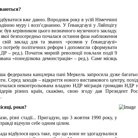
буваються?
 відбуватися вже давно. Впродовж року в усій Німеччині
 падінню муру і возз’єднанню. У Ґевандгаузі у Ляйпцігу
ас був керівником цього визначного музичного закладу.
з якої безпосередньо почалася остання фаза наближення
свій заклад для та званих «розмов у Ґевандгаузі»
ро потребу політичних реформ і допомогли сформувати
Р – ред.). Початок мирній революції поклали події 9
звана «понеділкова демонстрація» – ред.). Саме місяць
аша федеральна канцлерка пані Меркель запросила дуже багатьо
дати. Серед заходів – відкриття нового виставкового центру, похі
почалася неконтрольована владою НДР міграція громадян НДР 
лідерів різних країн, скажімо, свою згоду дав Президент Рос
.
ісяці, роки?
ази, різні стадії... Пригадую, що 3 жовтня 1990 року, у
правді відчули себе одним цілим.
опада відбулося щось таке, про що вони не здогадувалися