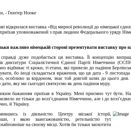
пи, - Ґюнтер Нооке
ві відкрилася виставка «Від мирної революції до німецької єднос
ів приїхав уповноважений з прав людини Федерального уряду Ні
льки важливо німецькій стороні презентувати виставку про па
 справді дуже подобається ця виставка. Її концепцію випра
ків диктатури Соціалістичної Єдиної Партії Німеччини (СЄП
но відбиває ті кроки, ті етапи, які привели до падіння Берлінсь
увати, бо іноді складається враження, що ця дата - 9 листопада 
о, особливо за кордоном, знає той довгий шлях до цього дня. 
 дати, яку ми сьогодні святкуємо як день падіння муру.
ликим бажанням приїхав в Україну. Мені приємно тут бути. На
извело не тільки до возз’єднання Німеччини, але і до возз’єдна
чно, й Україну.
мившись із діяльністю Центру міської історії,
вши, з якою заангажованістю, ретельністю тут
найповніше на своєму місці. Хотів би тільки заохотити