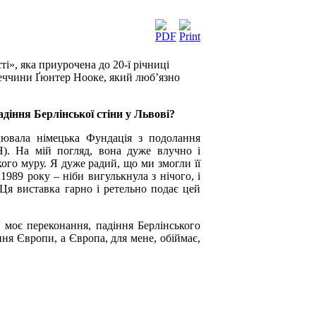
ті», яка приурочена до 20-ї річниці
меччини Ґюнтер Нооке, який люб’язно
діння Берлінської стіни у Львові?
цювала німецька Фундація з подолання
Н). На мій погляд, вона дуже влучно і
кого муру. Я дуже радий, що ми змогли її
1989 року – ніби вигулькнула з нічого, і
Ця виставка гарно і ретельно подає цей
 моє переконання, падіння Берлінського
ння Європи, а Європа, для мене, обіймає,