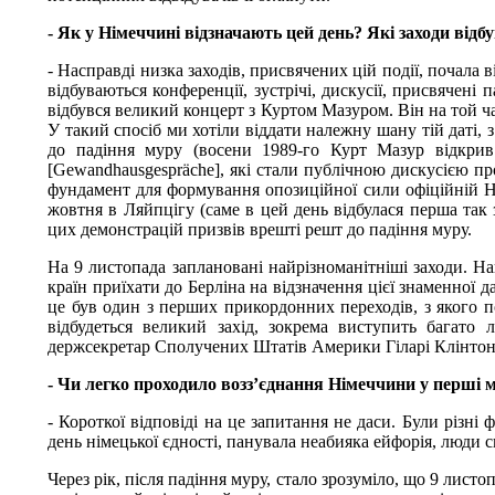
- Як у Німеччині відзначають цей день? Які заходи від
- Насправді низка заходів, присвячених цій події, почала
відбуваються конференції, зустрічі, дискусії, присвячені
відбувся великий концерт з Куртом Мазуром. Він на той ч
У такий спосіб ми хотіли віддати належну шану тій даті, 
до падіння муру (восени 1989-го Курт Мазур відкрив 
[Gewandhausgespräche], які стали публічною дискусією п
фундамент для формування опозиційної сили офіційній НД
жовтня в Ляйпцігу (саме в цей день відбулася перша так 
цих демонстрацій призвів врешті решт до падіння муру.
На 9 листопада заплановані найрізноманітніші заходи. Н
країн приїхати до Берліна на відзначення цієї знаменної 
це був один з перших прикордонних переходів, з якого 
відбудеться великий захід, зокрема виступить багато 
держсекретар Сполучених Штатів Америки Гіларі Клінтон
- Чи легко проходило возз’єднання Німеччини у перші м
- Короткої відповіді на це запитання не даси. Були різні ф
день німецької єдності, панувала неабияка ейфорія, люди с
Через рік, після падіння муру, стало зрозуміло, що 9 лист