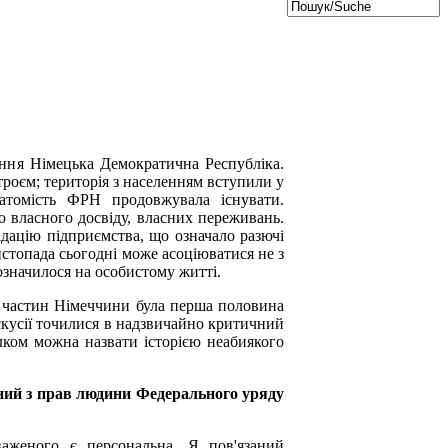
ння Німецька Демократична Республіка.
троєм; територія з населенням вступили у
натомість ФРН продовжувала існувати.
ою власного досвіду, власних переживань.
відацію підприємства, що означало разючі
истопада сьогодні може асоціюватися не з
означилося на особистому житті.
 частин Німеччини була перша половина
искусії точилися в надзвичайно критичний
ілком можна назвати історією неабиякого
ний з прав людини Федерального уряду
аженого є персональна. Я пов'язаний