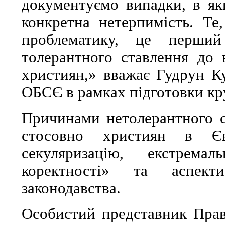
документуємо випадки, в як
конкретна нетерпимість. Т
проблематику, це перши
толерантного ставлення до 
християн,» вважає Гудрун Ку
ОБСЄ в рамках підготовки кру
Причинами нетолерантного с
стосовно християн в Єв
секуляризацію, екстрема
коректності» та аспекти
законодавства.
Особистий представник Пра