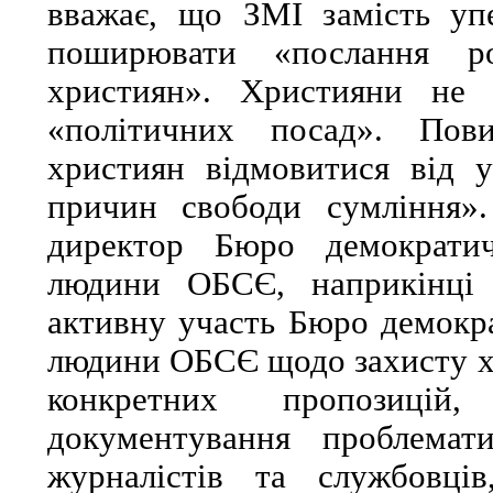
вважає, що ЗМІ замість уп
поширювати «послання р
християн». Християни не 
«політичних посад». Пов
християн відмовитися від у
причин свободи сумління»
директор Бюро демократич
людини ОБСЄ, наприкінці 
активну участь Бюро демокра
людини ОБСЄ щодо захисту хр
конкретних пропозиці
документування проблемати
журналістів та службовців