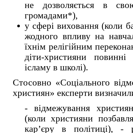
не дозволяється в сво
громадами*),
у сфері виховання (коли б
жодного впливу на навчал
їхнім релігійним перекона
діти-християни повинні
ісламу в школі).
Стосовно «Соціального відме
християн» експерти визначили
- відмежування христия
(коли християни позбавл
кар’єру в політиці), -