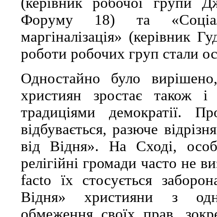
(керівник робочої групи Д
Форуму 18) та «Соціа
маргіналізація» (керівник Гу
роботи робочих груп стали ос
Одностайно було вирішено
християн зростає також і
традиціями демократії. П
відбувається, разюче відрізн
від Відня». На Сході, особ
релігійні громади часто не в
facto їх стосується заборон
Відня» християни з одн
обмеження своїх прав, зокр