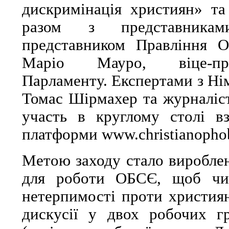
дискримінація християн» т
разом з представника
представником Правління О
Маріо Мауро, віце-пре
Парламенту. Експертами з Нім
Томас Шірмахер та журналіст
участь в круглому столі в
платформи www.christianophob
Метою заходу стало виробле
для роботи ОБСЄ, щоб чин
нетерпимості проти христия
дискусії у двох робочих г