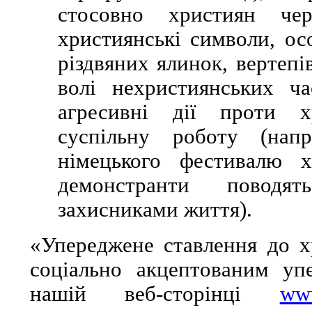
стосовно християн ч
християнські символи, ос
різдвяних ялинок, вертепів
волі нехристиянських ча
агресивні дії проти х
суспільну роботу (нап
німецького фестивалю х
демонстранти поводя
захисниками життя).
«Упереджене ставлення до х
соціально акцептованим уп
нашій веб-сторінці
www