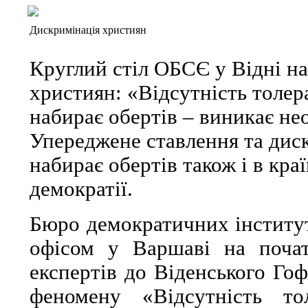
Дискримінація християн
Круглий стіл ОБСЄ у Відні на
християн: «Відсутність толер
набирає обертів – виникає нео
Упереджене ставлення та дис
набирає обертів також і в кра
демократії.
Бюро демократичних інститу
офісом у Варшаві на почат
експертів до Віденського Го
феномену «Відсутність то